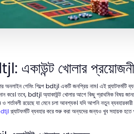
jl: একাউন্ট খোলার প্রয়োজনী
ের অনলাইন গেমিং শিল্পে bdtjl একটি জনপ্রিয় নাম। এই প্ল্যাটফর্মটি ব্
রদান করে। তবে, bdtjl অ্যাকাউন্ট খোলার আগে কিছু প্রাথমিক বিষয় জান
়ম ও শর্তাবলী রয়েছে যা মেনে চলা আবশ্যক। যদি আপনি নতুন ব্যবহারকারী 
প্ল্যাটফর্মটি ব্যবহার করে শুরু করা অন্যদের জন্যও খুব সহায়ক হতে 
dtjl