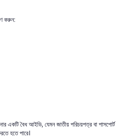
ণ করুন:
পনার একটি বৈধ আইডি, যেমন জাতীয় পরিচয়পত্র বা পাসপোর্ট
করতে হতে পারে।