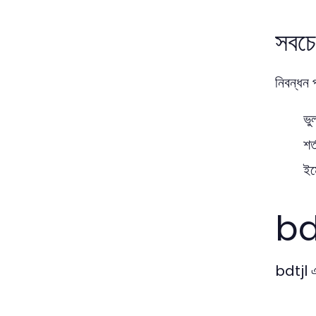
সবচে
নিবন্ধন প
ভু
শর
ইম
bdt
bdtjl এর