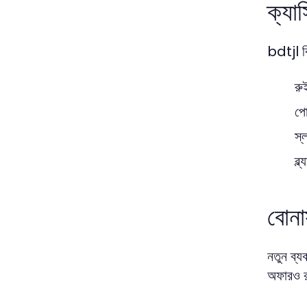
ক্যা
bdtjl ব
রু
পো
স্
ব্ল
বোনা
নতুন ব্য
অফারও র