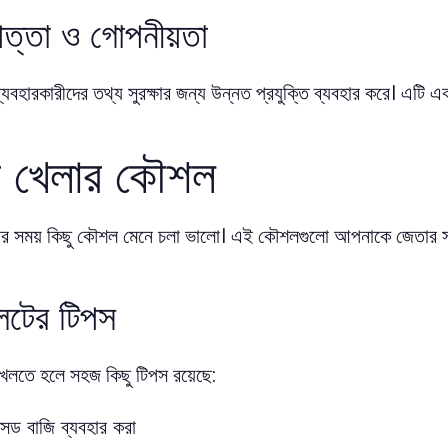
পত্তা ও গোপনীয়তা
যবহারকারীদের তথ্য সুরক্ষার জন্য উন্নত প্রযুক্তি ব্যবহার করে। এটি একটি
ম খেলার কৌশল
ার সময় কিছু কৌশল মেনে চলা ভালো। এই কৌশলগুলো আপনাকে জেতার সম্
েটের টিপস
েলতে হলে সহজ কিছু টিপস রয়েছে:
ক্সড বাজি ব্যবহার করা