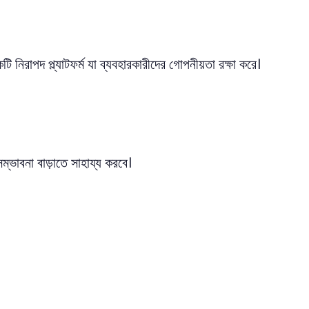
 নিরাপদ প্ল্যাটফর্ম যা ব্যবহারকারীদের গোপনীয়তা রক্ষা করে।
ভাবনা বাড়াতে সাহায্য করবে।