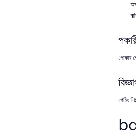
অব
বা
পকার
পোকার গে
বিজ্
গেমিং শি
bdt