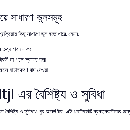
য়ে সাধারণ ভুলসমূহ
্রক্রিয়ায় কিছু সাধারণ ভুল হতে পারে, যেমন:
ল তথ্য প্রদান করা
্তাবলী না পড়ে স্বাক্ষর করা
েইল যাচাইকরণ বাদ দেওয়া
jl এর বৈশিষ্ট্য ও সুবিধা
 বৈশিষ্ট্য ও সুবিধাও খুব আকর্ষণীয়। এই প্ল্যাটফর্মটি ব্যবহারকারীদের জন