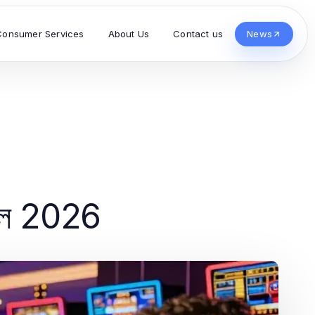
Consumer Services
About Us
Contact us
News
ৌশল 2026