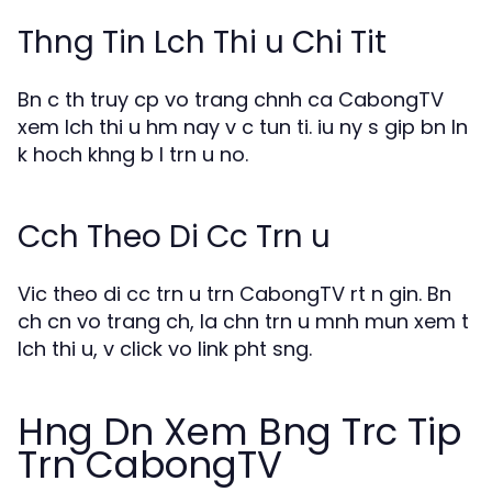
Thng Tin Lch Thi u Chi Tit
Bn c th truy cp vo trang chnh ca CabongTV
xem lch thi u hm nay v c tun ti. iu ny s gip bn ln
k hoch khng b l trn u no.
Cch Theo Di Cc Trn u
Vic theo di cc trn u trn CabongTV rt n gin. Bn
ch cn vo trang ch, la chn trn u mnh mun xem t
lch thi u, v click vo link pht sng.
Hng Dn Xem Bng Trc Tip
Trn CabongTV