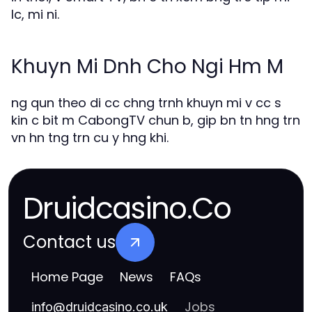
lc, mi ni.
Khuyn Mi Dnh Cho Ngi Hm M
ng qun theo di cc chng trnh khuyn mi v cc s
kin c bit m CabongTV chun b, gip bn tn hng trn
vn hn tng trn cu y hng khi.
Druidcasino.Co
Contact us
Home Page
News
FAQs
Jobs
info
@
druidcasino.co.uk