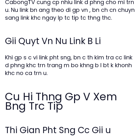
CabongTV cung cp nhiu link d phng cho mi trn
u. Nu link bn ang theo di gp vn , bn ch cn chuyn
sang link khc ngay lp tc tip tc thng thc.
Gii Quyt Vn Nu Link B Li
Khi gp s c vi link pht sng, bn c th kim tra cc link
d phng khc trn trang m bo khng b l bt k khonh
khc no ca trn u.
Cu Hi Thng Gp V Xem
Bng Trc Tip
Thi Gian Pht Sng Cc Gii u