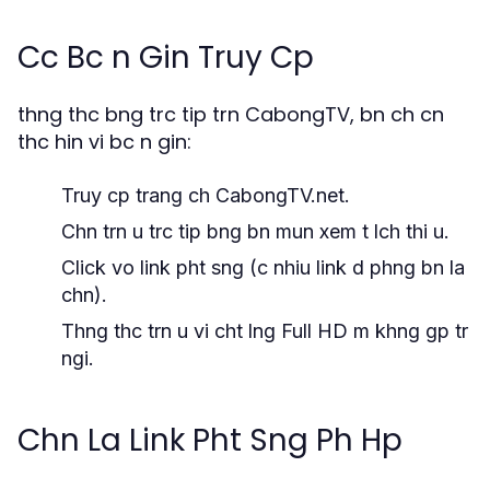
Cc Bc n Gin Truy Cp
thng thc bng trc tip trn CabongTV, bn ch cn
thc hin vi bc n gin:
Truy cp trang ch CabongTV.net.
Chn trn u trc tip bng bn mun xem t lch thi u.
Click vo link pht sng (c nhiu link d phng bn la
chn).
Thng thc trn u vi cht lng Full HD m khng gp tr
ngi.
Chn La Link Pht Sng Ph Hp