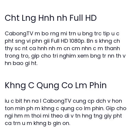
Cht Lng Hnh nh Full HD
CabongTV m bo rng mi trn u bng trc tip u c
pht sng vi phn gii Full HD 1080p. Bn s khng ch
thy sc nt ca hnh nh m cn cm nhn c m thanh
trong tro, gip cho tri nghim xem bng tr nn th v
hn bao gi ht.
Khng C Qung Co Lm Phin
iu c bit hn na l CabongTV cung cp dch v hon
ton min ph m khng c qung co lm phin. Gip cho
ngi hm m thoi mi theo di v tn hng tng giy pht
ca trn u m khng b gin on.