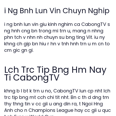
i Ng Bnh Lun Vin Chuyn Nghip
i ng bnh lun vin giu kinh nghim ca CabongTV s
ng hnh cng bn trong mi trn u, mang n nhng
phn tch v nhn nh chuyn su bng ting Vit. iu ny
khng ch gip bn hiu r hn v tnh hnh trn u m cn to
cm gic gn gi.
Lch Trc Tip Bng Hm Nay
Ti CabongTV
khng b l bt k trn u no, CabongTV lun cp nht lch
trc tip bng mt cch chi tit nht. Bn c th d dng tm
thy thng tin v cc gii u ang din ra, t Ngoi Hng
Anh cho n Champions League hay cc gii u quc