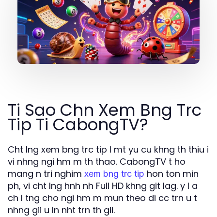
Ti Sao Chn Xem Bng Trc
Tip Ti CabongTV?
Cht lng xem bng trc tip l mt yu cu khng th thiu i
vi nhng ngi hm m th thao. CabongTV t ho
mang n tri nghim
hon ton min
xem bng trc tip
ph, vi cht lng hnh nh Full HD khng git lag. y l a
ch l tng cho ngi hm m mun theo di cc trn u t
nhng gii u ln nht trn th gii.