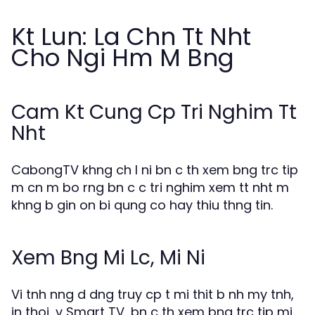
Kt Lun: La Chn Tt Nht
Cho Ngi Hm M Bng
Cam Kt Cung Cp Tri Nghim Tt
Nht
CabongTV khng ch l ni bn c th xem bng trc tip
m cn m bo rng bn c c tri nghim xem tt nht m
khng b gin on bi qung co hay thiu thng tin.
Xem Bng Mi Lc, Mi Ni
Vi tnh nng d dng truy cp t mi thit b nh my tnh,
in thoi, v Smart TV, bn c th xem bng trc tip mi