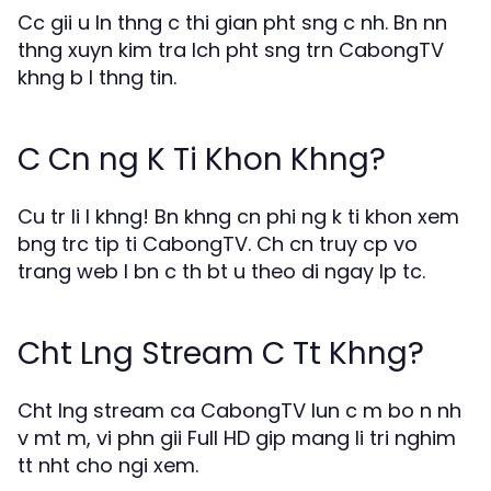
Cc gii u ln thng c thi gian pht sng c nh. Bn nn
thng xuyn kim tra lch pht sng trn CabongTV
khng b l thng tin.
C Cn ng K Ti Khon Khng?
Cu tr li l khng! Bn khng cn phi ng k ti khon xem
bng trc tip ti CabongTV. Ch cn truy cp vo
trang web l bn c th bt u theo di ngay lp tc.
Cht Lng Stream C Tt Khng?
Cht lng stream ca CabongTV lun c m bo n nh
v mt m, vi phn gii Full HD gip mang li tri nghim
tt nht cho ngi xem.