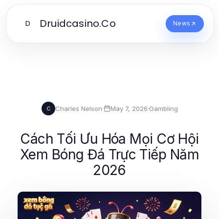
Druidcasino.Co
D
News
Charles Nelson
·
May 7, 2026
·
Gambling
C
Cách Tối Ưu Hóa Mọi Cơ Hội
Xem Bóng Đá Trực Tiếp Năm
2026